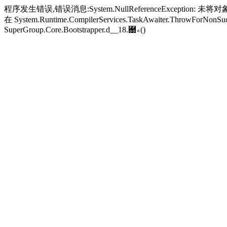
程序发生错误,错误消息:System.NullReferenceException: 未将对象引
在 System.Runtime.CompilerServices.TaskAwaiter.ThrowForNonSucc
SuperGroup.Core.Bootstrapper.
d__18.＀꜀()