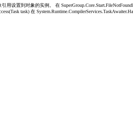
用设置到对象的实例。 在 SuperGroup.Core.Start.FileNotFoundH
ess(Task task) 在 System.Runtime.CompilerServices.TaskAwaiter.H