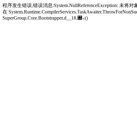
程序发生错误,错误消息:System.NullReferenceException: 未将对象引
在 System.Runtime.CompilerServices.TaskAwaiter.ThrowForNonSucc
SuperGroup.Core.Bootstrapper.
d__18.＀꜀()