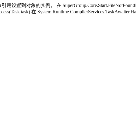
用设置到对象的实例。 在 SuperGroup.Core.Start.FileNotFoundH
ess(Task task) 在 System.Runtime.CompilerServices.TaskAwaiter.H